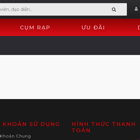
CỤM RẠP
ƯU ĐÃI
U KHOẢN SỬ DỤNG
HÌNH THỨC THANH
TOÁN
 Khoản Chung