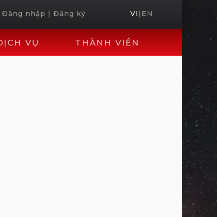
Đăng nhập
|
Đăng ký
VI
|
EN
DỊCH VỤ
THÀNH VIÊN