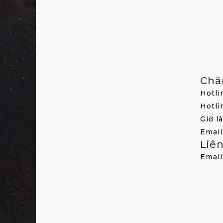
Chă
Hotli
Hotli
Giờ l
Email
Liê
Email