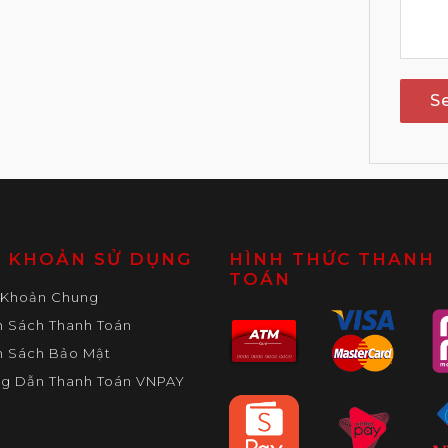
S
U KHOẢN SỬ DỤNG
HÌNH THỨC THANH
TOÁN
 Khoản Chung
h Sách Thanh Toán
h Sách Bảo Mật
g Dẫn Thanh Toán VNPAY