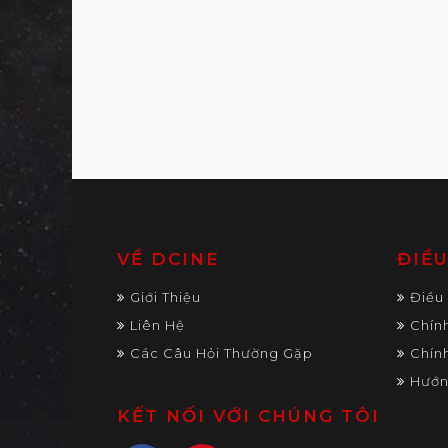
VỀ DCINE
ĐIỀ
Giới Thiệu
Điều
Liên Hệ
Chín
Các Câu Hỏi Thường Gặp
Chín
Hướn
KẾT NỐI VỚI CHÚNG TÔI