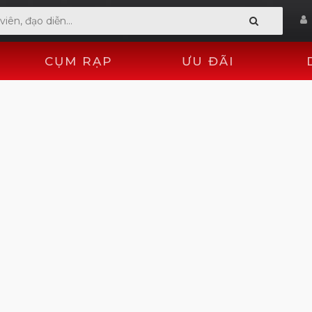
CỤM RẠP
ƯU ĐÃI