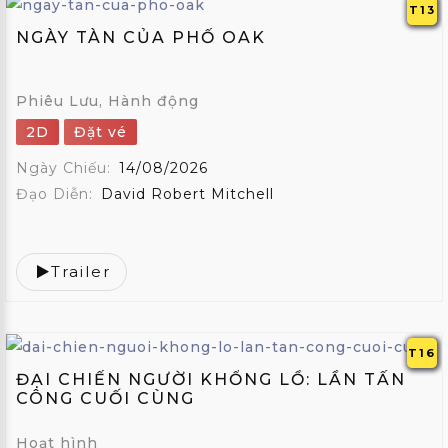
ẢNH
T13
NGÀY TÀN CỦA PHỐ OAK
THÀNH
VIÊN
Phiêu Lưu, Hành động
FAQS
2D
Đặt vé
LIÊN
Ngày Chiếu:
14/08/2026
HỆ
Đạo Diễn:
David Robert Mitchell
MUA
GÓI
Trailer
EN
;
T16
ĐẠI CHIẾN NGƯỜI KHỔNG LỒ: LẦN TẤN
CÔNG CUỐI CÙNG
Hoạt hình