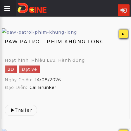
TRANG
CHỦ
P
PAW PATROL: PHIM KHỦNG LONG
LỊCH
CHIẾU
Hoạt hình, Phiêu Lưu, Hành động
PHIM
2D
Đặt vé
CỤM
Ngày Chiếu:
14/08/2026
RẠP
Đạo Diễn:
Cal Brunker
ƯU
ĐÃI
Trailer
TIN
ĐIỆN