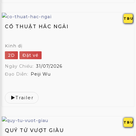
TBU
CỔ THUẬT HẮC NGẢI
Kinh dị
2D
Đặt vé
Ngày Chiếu:
31/07/2026
Đạo Diễn:
Peiji Wu
Trailer
TBU
QUÝ TỬ VƯỢT GIÀU