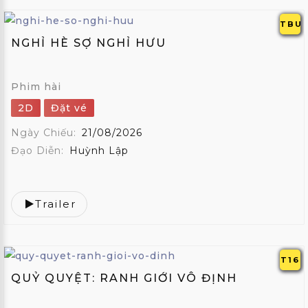
TBU
NGHỈ HÈ SỢ NGHỈ HƯU
Phim hài
2D
Đặt vé
Ngày Chiếu:
21/08/2026
Đạo Diễn:
Huỳnh Lập
Trailer
T16
QUỶ QUYỆT: RANH GIỚI VÔ ĐỊNH