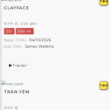
TBU
CLAYFACE
Kinh dị, Giật gân
2D
Đặt vé
Ngày Chiếu:
04/10/2026
Đạo Diễn:
James Watkins
Trailer
TBU
TRẤN YỂM
Kinh dị