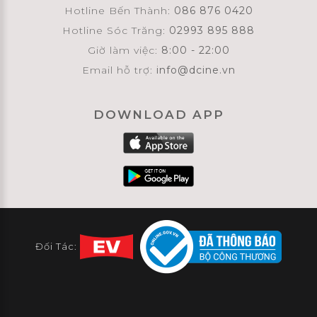
Hotline Bến Thành:
086 876 0420
Hotline Sóc Trăng:
02993 895 888
Giờ làm việc:
8:00 - 22:00
Email hỗ trợ:
info@dcine.vn
DOWNLOAD APP
Đối Tác: