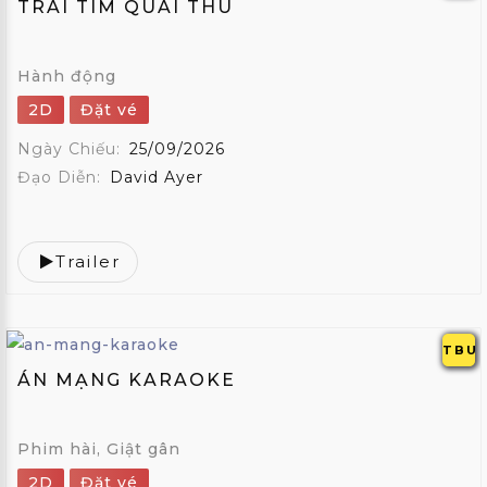
TRÁI TIM QUÁI THÚ
Hành động
2D
Đặt vé
Ngày Chiếu:
25/09/2026
Đạo Diễn:
David Ayer
Trailer
TBU
ÁN MẠNG KARAOKE
Phim hài, Giật gân
2D
Đặt vé