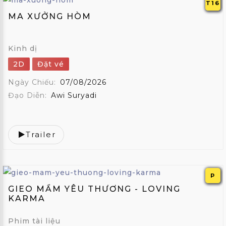
T16
MA XƯỞNG HÒM
Kinh dị
2D
Đặt vé
Ngày Chiếu:
07/08/2026
Đạo Diễn:
Awi Suryadi
Trailer
P
GIEO MẦM YÊU THƯƠNG - LOVING
KARMA
Phim tài liệu