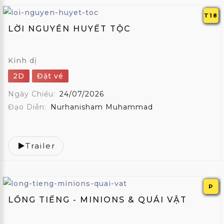
T18
LỜI NGUYỀN HUYẾT TỘC
Kinh dị
2D
Đặt vé
Ngày Chiếu:
24/07/2026
Đạo Diễn:
Nurhanisham Muhammad
Trailer
P
LỒNG TIẾNG - MINIONS & QUÁI VẬT