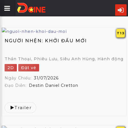
TRANG
CHỦ
T13
NGƯỜI NHỆN: KHỞI ĐẦU MỚI
LỊCH
CHIẾU
Thần Thoại, Phiêu Lưu, Siêu Anh Hùng, Hành động
PHIM
2D
Đặt vé
CỤM
Ngày Chiếu:
31/07/2026
RẠP
Đạo Diễn:
Destin Daniel Cretton
ƯU
ĐÃI
Trailer
TIN
ĐIỆN