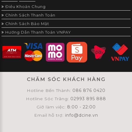
Điều Khoản Chung
Chính Sách Thanh Toán
Chính Sách Bảo Mật
Hướng Dẫn Thanh Toán VNPAY
CHĂM SÓC KHÁCH HÀNG
Hotline Bến Thành:
086 876 0420
Hotline Sóc Trăng:
02993 895 888
Giờ làm việc:
8:00 - 22:00
Email hỗ trợ:
info@dcine.vn