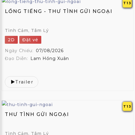
ẢNH
T13
LỒNG TIẾNG - THƯ TÌNH GỬI NGOẠI
THÀNH
VIÊN
Tình Cảm, Tâm Lý
FAQS
2D
Đặt vé
LIÊN
Ngày Chiếu:
07/08/2026
HỆ
Đạo Diễn:
Lam Hồng Xuân
MUA
GÓI
Trailer
EN
;
T13
THƯ TÌNH GỬI NGOẠI
Tình Cảm, Tâm Lý