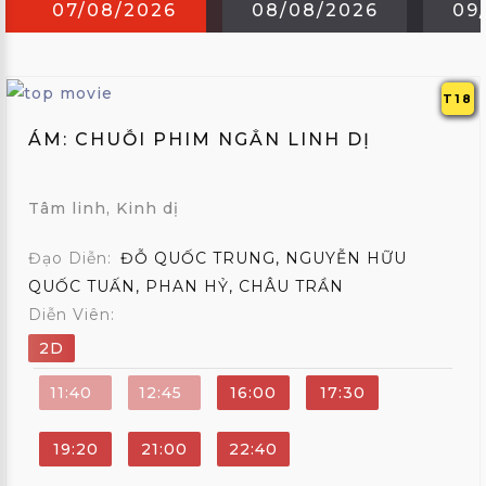
ẢNH
07/08/2026
08/08/2026
09
THÀNH
VIÊN
T18
FAQS
ÁM: CHUỖI PHIM NGẮN LINH DỊ
LIÊN
HỆ
Tâm linh, Kinh dị
MUA
Đạo Diễn:
ĐỖ QUỐC TRUNG, NGUYỄN HỮU
GÓI
QUỐC TUẤN, PHAN HỶ, CHÂU TRẦN
Diễn Viên:
EN
2D
;
11:40
12:45
16:00
17:30
19:20
21:00
22:40