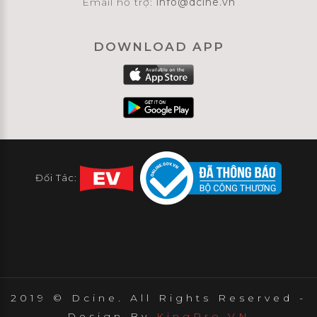
Email hỗ trợ:
info@dcine.vn
DOWNLOAD APP
Đối Tác:
2019 © Dcine. All Rights Reserved -
Design By
KingPro.VN