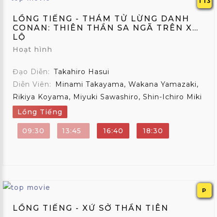
T13
LỒNG TIẾNG - THÁM TỬ LỪNG DANH
CONAN: THIÊN THẦN SA NGÃ TRÊN XA
LỘ
Hoạt hình
Đạo Diễn:
Takahiro Hasui
Diễn Viên:
Minami Takayama, Wakana Yamazaki,
Rikiya Koyama, Miyuki Sawashiro, Shin-Ichiro Miki
Lồng Tiếng
09:30
13:45
16:40
18:30
P
LỒNG TIẾNG - XỨ SỞ THẦN TIÊN