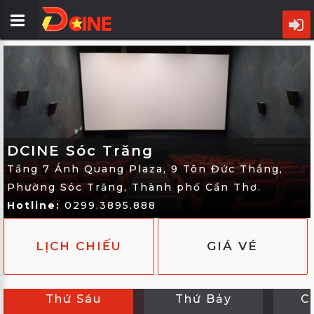
TRANG
CHỦ
LỊCH
CHIẾU
DCINE Sóc Trăng
PHIM
Tầng 7 Ánh Quang Plaza, 9 Tôn Đức Thắng,
CỤM
Phường Sóc Trăng, Thành phố Cần Thơ.
RẠP
Hotline:
0299.3895.888
ƯU
LỊCH CHIẾU
GIÁ VÉ
ĐÃI
TIN
ĐIỆN
Thứ Sáu
Thứ Bảy
Ch