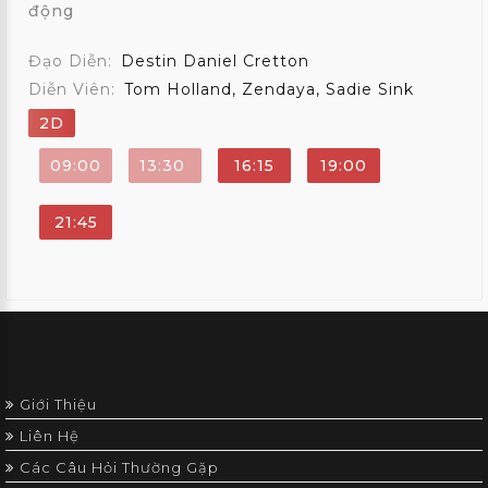
động
Đạo Diễn:
Destin Daniel Cretton
Diễn Viên:
Tom Holland, Zendaya, Sadie Sink
2D
09:00
13:30
16:15
19:00
21:45
Giới Thiệu
Liên Hệ
Các Câu Hỏi Thường Gặp