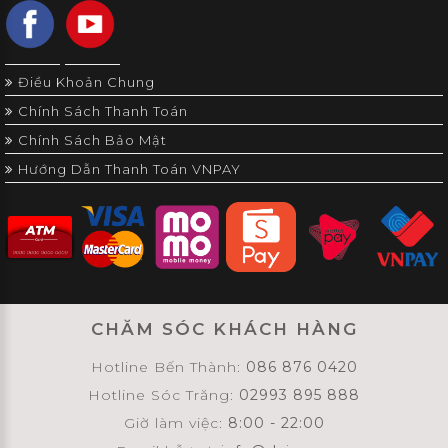
Điều Khoản Chung
Chính Sách Thanh Toán
Chính Sách Bảo Mật
Hướng Dẫn Thanh Toán VNPAY
CHĂM SÓC KHÁCH HÀNG
Hotline Bến Thành:
086 876 0420
Hotline Sóc Trăng:
02993 895 888
Giờ làm việc:
8:00 - 22:00