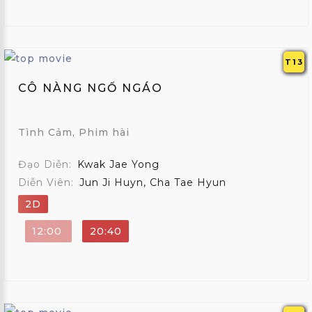
T13
CÔ NÀNG NGỔ NGÁO
Tình Cảm, Phim hài
Đạo Diễn:
Kwak Jae Yong
Diễn Viên:
Jun Ji Huyn, Cha Tae Hyun
2D
12:00
20:40